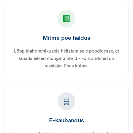
🏢
Mitme poe haldus
Lõpp igahommikusele helistamisele poodidesse, et
küsida eilsed müüginumbrid - kõik andmed on
reaalajas ühes kohas.
🛒
E-kaubandus