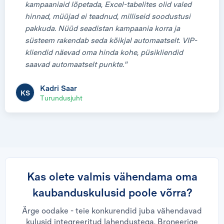
kampaaniaid lõpetada, Excel-tabelites olid valed
hinnad, müüjad ei teadnud, milliseid soodustusi
pakkuda. Nüüd seadistan kampaania korra ja
süsteem rakendab seda kõikjal automaatselt. VIP-
kliendid näevad oma hinda kohe, püsikliendid
saavad automaatselt punkte."
Kadri Saar
KS
Turundusjuht
Kas olete valmis vähendama oma
kaubanduskulusid poole võrra?
Ärge oodake - teie konkurendid juba vähendavad
kulusid integreeritud lahendustega. Broneerige