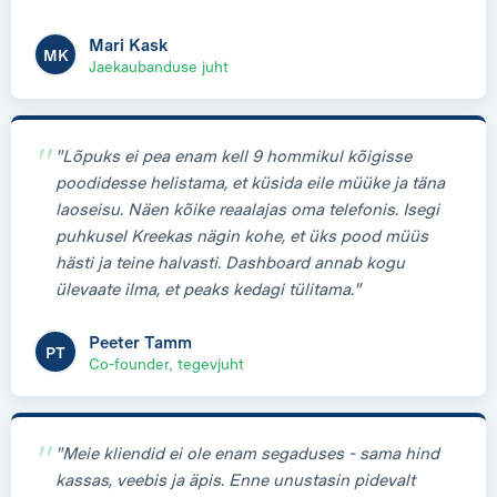
Mari Kask
MK
Jaekaubanduse juht
"Lõpuks ei pea enam kell 9 hommikul kõigisse
poodidesse helistama, et küsida eile müüke ja täna
laoseisu. Näen kõike reaalajas oma telefonis. Isegi
puhkusel Kreekas nägin kohe, et üks pood müüs
hästi ja teine halvasti. Dashboard annab kogu
ülevaate ilma, et peaks kedagi tülitama."
Peeter Tamm
PT
Co-founder, tegevjuht
"Meie kliendid ei ole enam segaduses - sama hind
kassas, veebis ja äpis. Enne unustasin pidevalt