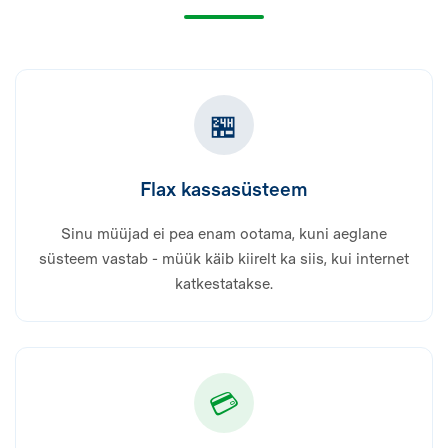
riistvara pole vaja.
Küsi pakkumist
🏪
Flax kassasüsteem
Sinu müüjad ei pea enam ootama, kuni aeglane
süsteem vastab - müük käib kiirelt ka siis, kui internet
katkestatakse.
💳