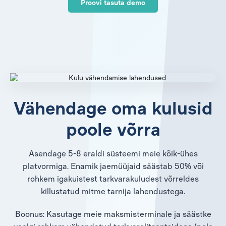
Proovi tasuta demo
Vähendage oma kulusid
poole võrra
Asendage 5-8 eraldi süsteemi meie kõik-ühes
platvormiga. Enamik jaemüüjaid säästab 50% või
rohkem igakuistest tarkvarakuludest võrreldes
killustatud mitme tarnija lahendustega.
Boonus: Kasutage meie maksmisterminale ja säästke