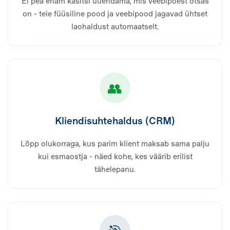
Ei pea enam käsitsi uuendama, mis veebipoest otsas
on - teie füüsiline pood ja veebipood jagavad ühtset
laohaldust automaatselt.
👥
Kliendisuhtehaldus (CRM)
Lõpp olukorraga, kus parim klient maksab sama palju
kui esmaostja - näed kohe, kes väärib erilist
tähelepanu.