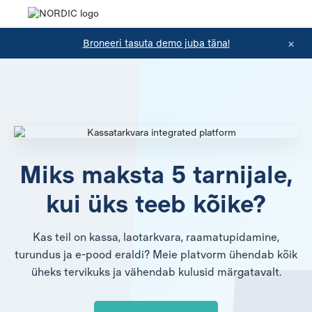
×
Broneeri tasuta demo juba täna!
Miks maksta 5 tarnijale,
kui üks teeb kõike?
Kas teil on kassa, laotarkvara, raamatupidamine,
turundus ja e-pood eraldi? Meie platvorm ühendab kõik
üheks tervikuks ja vähendab kulusid märgatavalt.